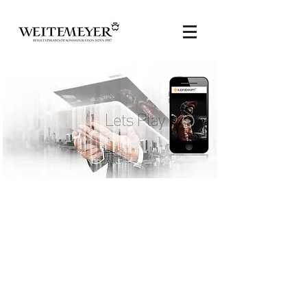
Websites & Socialmedia koncepter
Opgaverne:
Hartwork arbejder med kommunikation
på tværs af medierne. Vi udnytter alle de
gænse digitale platforme for at ramme
målgrupperne bedst muligt for at få