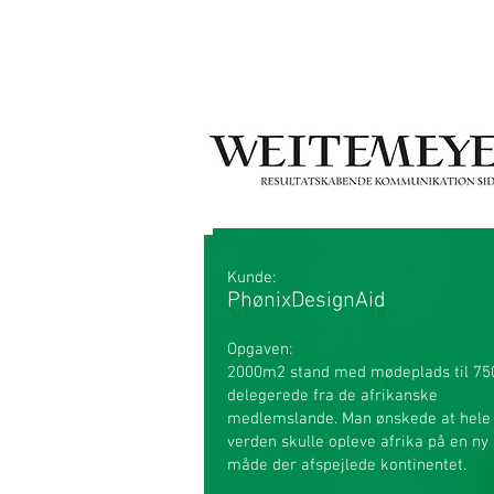
Kunde:
PhønixDesignAid
Opgaven:
2000m2 stand med mødeplads til 75
delegerede fra de afrikanske
medlemslande. Man ønskede at hele
verden skulle opleve afrika på en ny
måde der afspejlede kontinentet.